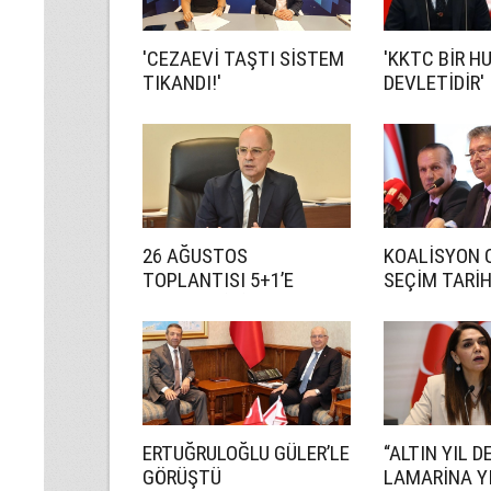
'CEZAEVİ TAŞTI SİSTEM
'KKTC BİR H
TIKANDI!'
DEVLETİDİR'
26 AĞUSTOS
KOALİSYON 
TOPLANTISI 5+1’E
SEÇİM TARİ
HAZIRLIK İÇİN!
ANLAŞMADI
ERTUĞRULOĞLU GÜLER’LE
“ALTIN YIL D
GÖRÜŞTÜ
LAMARİNA YI