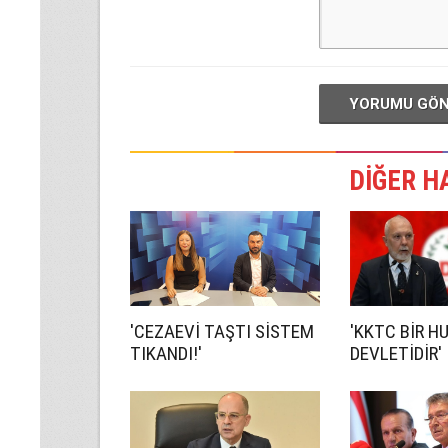
YORUMU GÖ
DİĞER H
'CEZAEVİ TAŞTI SİSTEM
'KKTC BİR H
TIKANDI!'
DEVLETİDİR'