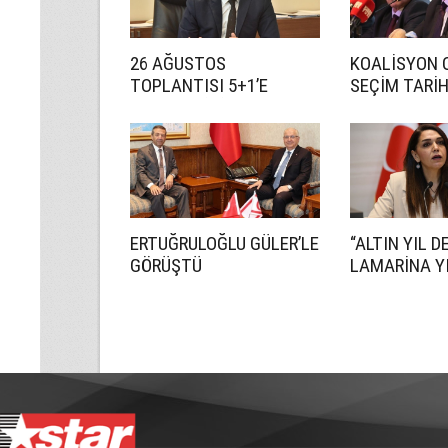
26 AĞUSTOS
KOALİSYON 
TOPLANTISI 5+1’E
SEÇİM TARİ
HAZIRLIK İÇİN!
ANLAŞMADI
ERTUĞRULOĞLU GÜLER’LE
“ALTIN YIL D
GÖRÜŞTÜ
LAMARİNA YI