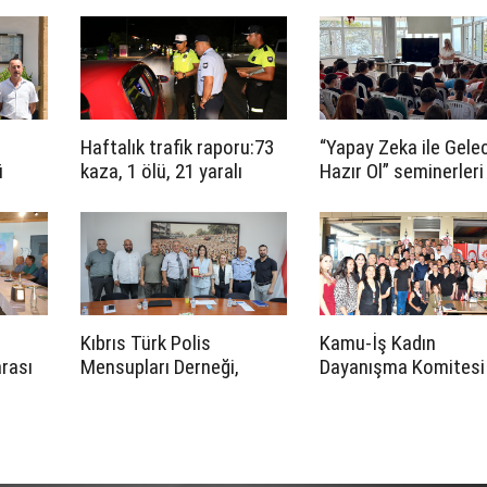
arasında iş birliği
protokolü imzalandı
Haftalık trafik raporu:73
“Yapay Zeka ile Gele
ü
kaza, 1 ölü, 21 yaralı
Hazır Ol” seminerleri
başladı
in
i’ne
Kıbrıs Türk Polis
Kamu-İş Kadın
arası
Mensupları Derneği,
Dayanışma Komitesi
ali 14
CTP’yi ziyaret etti
Güzelyurt’ta “Toplu İ
acak
Sözleşmesi Yasası v
Uygulamaları” paneli
düzenledi