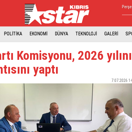
Perşe
POLİTİKA
EKONOMİ
DÜNYA
TEKNOLOJİ
GALERİ
SP
rtı Komisyonu, 2026 yılın
ntısını yaptı
7.07.2026 1