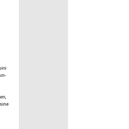
ini
sın-
en,
esine