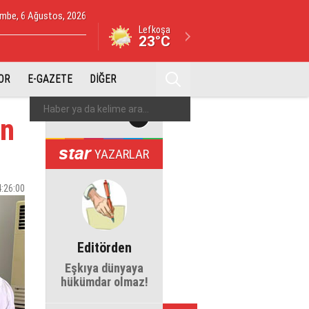
mbe, 6 Ağustos, 2026
Lefkoşa
23°C
OR
E-GAZETE
DİĞER
ın
YAZARLAR
4:26:00
Editörden
Eşkıya dünyaya
hükümdar olmaz!