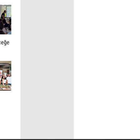
ceğe
ş
e