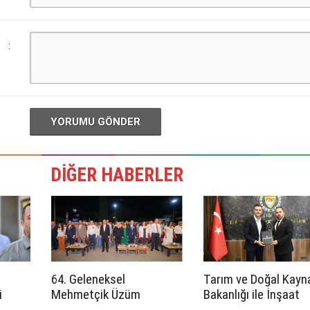
:
YORUMU GÖNDER
DİĞER HABERLER
64. Geleneksel
Tarım ve Doğal Kayn
i
Mehmetçik Üzüm
Bakanlığı ile İnşaat
hukuka
Festivali başladı
Mühendisleri Odası