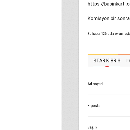
https://basinkarti.o
Komisyon bir sonrak
Bu haber 126 defa okunmuşt
STAR KIBRIS
F
Ad soyad
E-posta
Başlık