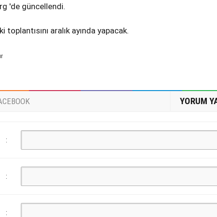
rg 'de güncellendi.
i toplantısını aralık ayında yapacak.
ur
YORUM Y
ACEBOOK
:
:
: