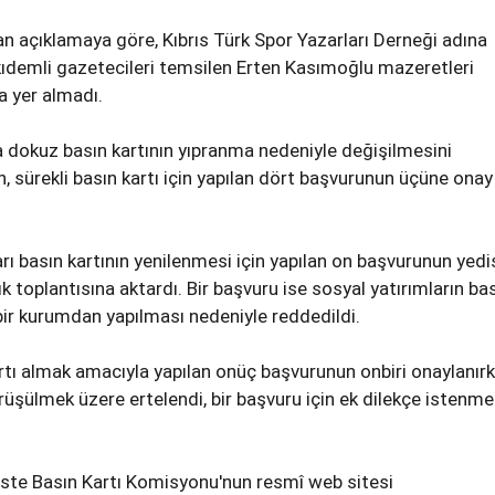
 açıklamaya göre, Kıbrıs Türk Spor Yazarları Derneği adına
ıdemli gazetecileri temsilen Erten Kasımoğlu mazeretleri
a yer almadı.
 dokuz basın kartının yıpranma nedeniyle değişilmesini
 sürekli basın kartı için yapılan dört başvurunun üçüne onay
rı basın kartının yenilenmesi için yapılan on başvurunun yedis
lık toplantısına aktardı. Bir başvuru ise sosyal yatırımların ba
 bir kurumdan yapılması nedeniyle reddedildi.
kartı almak amacıyla yapılan onüç başvurunun onbiri onaylanırk
örüşülmek üzere ertelendi, bir başvuru için ek dilekçe istenm
li liste Basın Kartı Komisyonu'nun resmî web sitesi