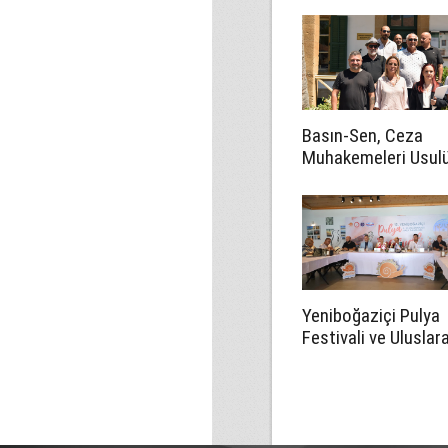
aykırı'
Basın-Sen, Ceza
Muhakemeleri Usul
Yasası’nın 23B
maddesinin iptali iç
Anayasa Mahkemes
başvurdu
Yeniboğaziçi Pulya
Festivali ve Uluslar
Halk Dansları Festiv
Ağustos'ta başlay