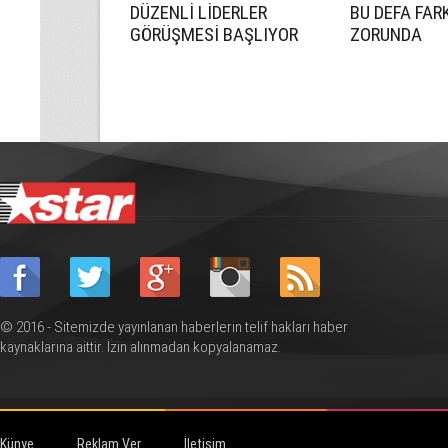
DÜZENLİ LİDERLER
BU DEFA FAR
GÖRÜŞMESİ BAŞLIYOR
ZORUNDA
© 2016 - Sitemizde yayınlanan haberlerin telif hakları haber
kaynaklarına aittir. İzin alınmadan kopyalanamaz.
Künye
Reklam Ver
İletişim