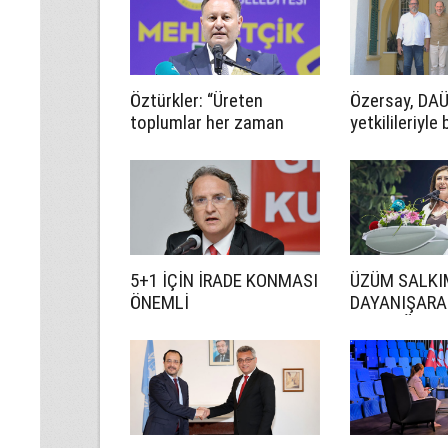
Öztürkler: “Üreten
Özersay, DA
toplumlar her zaman
yetkilileriyle 
kazanır”
geldi
5+1 İÇİN İRADE KONMASI
ÜZÜM SALKIM
ÖNEMLİ
DAYANIŞARA
OLACAĞIZ