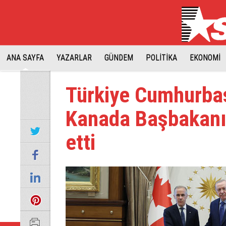
ANA SAYFA
YAZARLAR
GÜNDEM
POLİTİKA
EKONOMİ
Türkiye Cumhurba
Kanada Başbakanı 
etti